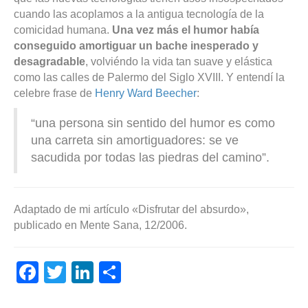
cuando las acoplamos a la antigua tecnología de la
comicidad humana.
Una vez más el humor había
conseguido amortiguar un bache inesperado y
desagradable
, volviéndo la vida tan suave y elástica
como las calles de Palermo del Siglo XVIII. Y entendí la
celebre frase de
Henry Ward Beecher
:
“una persona sin sentido del humor es como
una carreta sin amortiguadores: se ve
sacudida por todas las piedras del camino”.
Adaptado de mi artículo «Disfrutar del absurdo»,
publicado en Mente Sana, 12/2006.
F
T
Li
C
a
wi
n
o