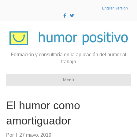
English version
F
T
a
w
c
i
e
t
b
t
o
e
o
r
k
Formación y consultoría en la aplicación del humor al
trabajo
Menú
El humor como
amortiguador
Por
|
27 mayo, 2019