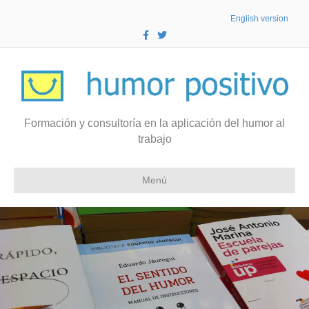
English version
F
T
a
w
c
i
e
t
b
t
o
e
o
r
k
Formación y consultoría en la aplicación del humor al
trabajo
Menú