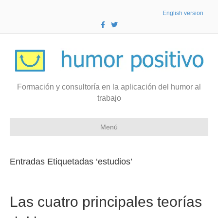
English version
F
T
a
w
c
i
e
t
b
t
o
e
o
r
k
Formación y consultoría en la aplicación del humor al
trabajo
Menú
Entradas Etiquetadas ‘estudios’
Las cuatro principales teorías