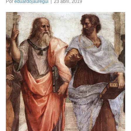
Por
eduardojauregui
|
23 abril, 2019