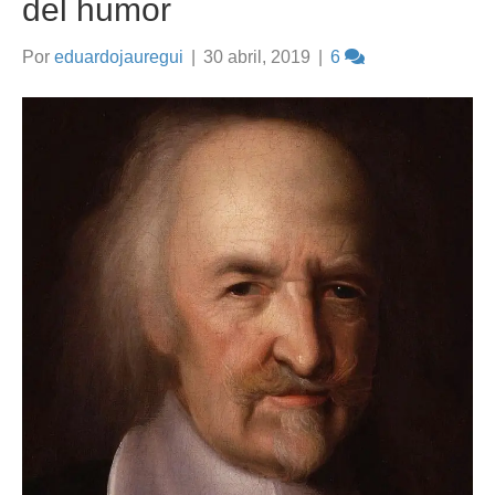
del humor
Por
eduardojauregui
|
30 abril, 2019
|
6