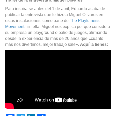
Trailer de la entrevista a Miguel Olivares
Para inspirarse antes del 1 de abril, Eduardo acaba de
publicar la entrevista que le hizo a Miguel Olivares en
estas instalaciones, como parte de
The Playfulness
Movement
. En ella, Miguel nos explica por qué considera
su empresa un playground o patio de juegos, afirmando
desde la experiencia de más de 20 años que «cuanto
más nos divertimos, mejor trabajo sale».
Aquí la tienes: