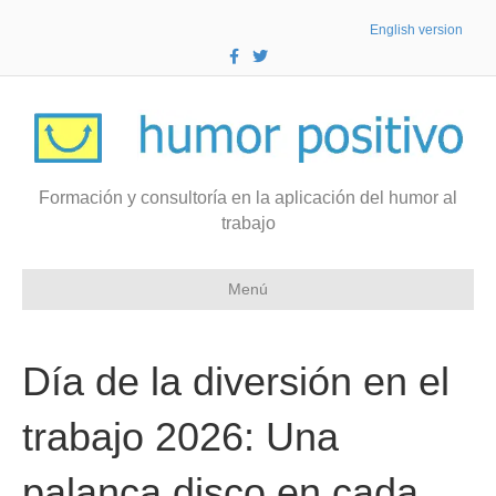
English version
F
T
a
w
c
i
e
t
b
t
o
e
o
r
k
Formación y consultoría en la aplicación del humor al
trabajo
Menú
Día de la diversión en el
trabajo 2026: Una
palanca disco en cada