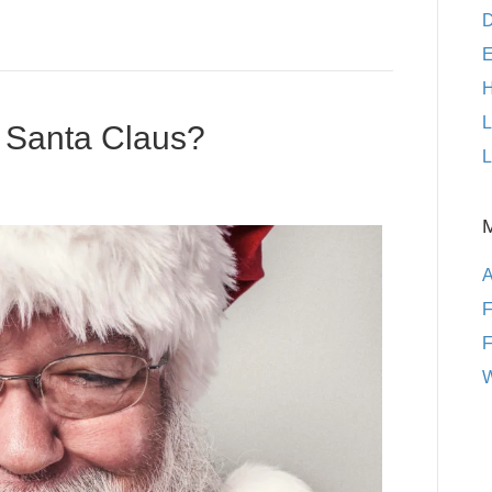
D
E
H
L
e Santa Claus?
L
A
F
F
W