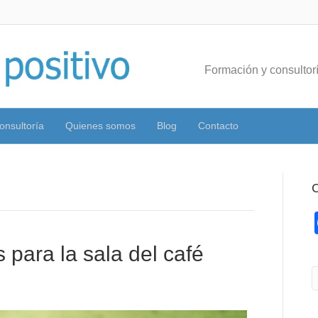
Formación y consultorí
onsultoría
Quienes somos
Blog
Contacto
C
s para la sala del café