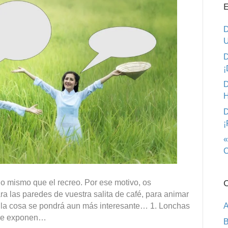
E
D
U
D
¡
D
H
D
¡
«
C
lo mismo que el recreo. Por ese motivo, os
C
a las paredes de vuestra salita de café, para animar
, la cosa se pondrá aun más interesante… 1. Lonchas
A
. Se exponen…
B