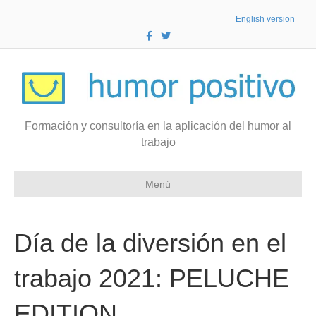
English version
F
T
a
w
c
i
e
t
b
t
o
e
o
r
k
Formación y consultoría en la aplicación del humor al
trabajo
Menú
Día de la diversión en el
trabajo 2021: PELUCHE
EDITION.