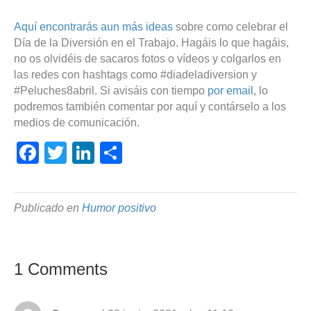
Aquí encontrarás aun más ideas
sobre como celebrar el
Día de la Diversión en el Trabajo. Hagáis lo que hagáis,
no os olvidéis de sacaros fotos o vídeos y colgarlos en
las redes con hashtags como #diadeladiversion y
#Peluches8abril. Si avisáis con tiempo
por email
, lo
podremos también comentar por aquí y contárselo a los
medios de comunicación.
F
T
Li
C
a
wi
n
o
c
tt
k
m
Publicado en
Humor positivo
e
er
e
p
b
dI
ar
o
n
tir
1 Comments
o
k