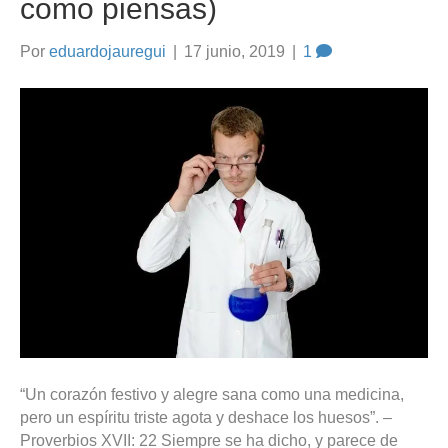
como piensas)
Por
eduardojauregui
|
17 junio, 2019
|
1
“Un corazón festivo y alegre sana como una medicina,
pero un espíritu triste agota y deshace los huesos”. –
Proverbios XVII: 22 Siempre se ha dicho, y parece de