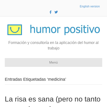
English version
F
T
a
w
c
i
e
t
b
t
o
e
o
r
k
Formación y consultoría en la aplicación del humor al
trabajo
Menú
Entradas Etiquetadas ‘medicina’
La risa es sana (pero no tanto