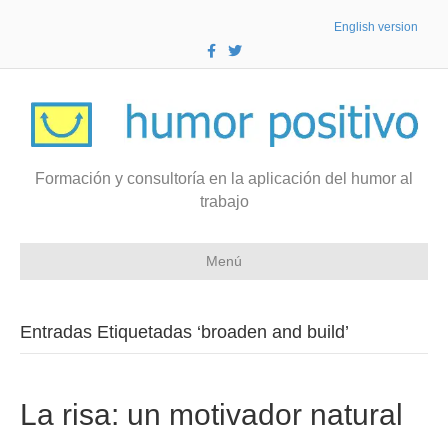
English version
F
T
a
w
c
i
e
t
b
t
o
e
o
r
k
Formación y consultoría en la aplicación del humor al
trabajo
Menú
Entradas Etiquetadas ‘broaden and build’
La risa: un motivador natural