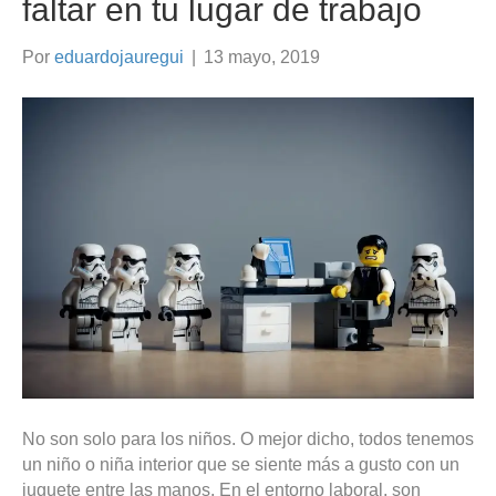
faltar en tu lugar de trabajo
Por
eduardojauregui
|
13 mayo, 2019
No son solo para los niños. O mejor dicho, todos tenemos
un niño o niña interior que se siente más a gusto con un
juguete entre las manos. En el entorno laboral, son