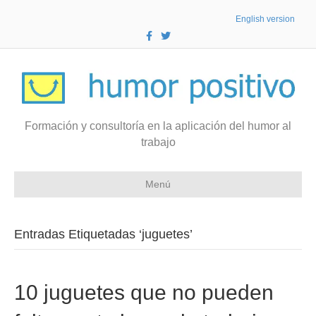
English version
F
T
a
w
c
i
e
t
b
t
o
e
o
r
k
Formación y consultoría en la aplicación del humor al
trabajo
Menú
Entradas Etiquetadas ‘juguetes’
10 juguetes que no pueden