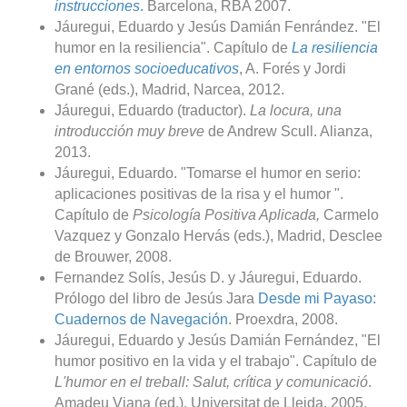
instrucciones
.
Barcelona, RBA 2007.
Jáuregui, Eduardo y Jesús Damián Fenrández. "El
humor en la resiliencia". Capítulo de
La resiliencia
en entornos socioeducativos
, A. Forés y Jordi
Grané (eds.), Madrid, Narcea, 2012.
Jáuregui, Eduardo (traductor).
La locura, una
introducción muy breve
de Andrew Scull. Alianza,
2013.
Jáuregui, Eduardo. "Tomarse el humor en serio:
aplicaciones positivas de la risa y el humor ".
Capítulo de
Psicología Positiva Aplicada,
Carmelo
Vazquez y Gonzalo Hervás (eds.), Madrid, Desclee
de Brouwer, 2008.
Fernandez Solís, Jesús D. y Jáuregui, Eduardo.
Prólogo del libro de Jesús Jara
Desde mi Payaso:
Cuadernos de Navegación
. Proexdra, 2008.
Jáuregui, Eduardo y Jesús Damián Fernández, "El
humor positivo en la vida y el trabajo". Capítulo de
L'humor en el treball: Salut, crítica y comunicació
.
Amadeu Viana (ed.). Universitat de Lleida, 2005.