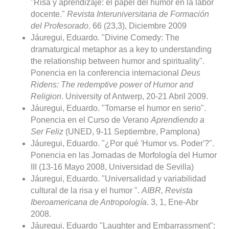
"Risa y aprendizaje: el papel del humor en la labor
docente."
Revista Interuniversitaria de Formación
del Profesorado
. 66 (23,3), Diciembre 2009
Jáuregui, Eduardo. "Divine Comedy: The
dramaturgical metaphor as a key to understanding
the relationship between humor and spirituality".
Ponencia en la conferencia internacional
Deus
Ridens: The redemptive power of Humor and
Religion
. University of Antwerp, 20-21 Abril 2009.
Jáuregui, Eduardo. "Tomarse el humor en serio".
Ponencia en el Curso de Verano
Aprendiendo a
Ser Feliz
(UNED, 9-11 Septiembre, Pamplona)
Jáuregui, Eduardo. "¿Por qué 'Humor vs. Poder'?".
Ponencia en las Jornadas de Morfología del Humor
III (13-16 Mayo 2008, Universidad de Sevilla)
Jáuregui, Eduardo. "Universalidad y variabilidad
cultural de la risa y el humor ".
AIBR, Revista
Iberoamericana de Antropología
. 3, 1, Ene-Abr
2008.
Jáuregui, Eduardo "Laughter and Embarrassment":