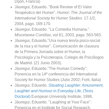
Dijón, Francia)
Jáuregui, Eduardo. "Book Review of El Valor
Terapéutico del Humor".
Humor: The Journal of the
International Society for Humor Studies
. 17-1/2,
2004, pags. 169-170.
Jáuregui, Eduardo. "La Comedia Humana.".
Miscelanea Comillas
, vol 61, 2003, pags. 563-583.
Jáuregui, Eduardo."Una nueva teoría psico-social
de la risa y el humor". Comunicación de clausura
de la Primera Jornada sobre el Humor, la
Psicología y la Psicoterapia. Colegio de Psicólogos
de Madrid. (21 Junio 2003).
Jáuregui, Eduardo."The Human Comedy":
Ponencia en la 14ª conferencia del International
Society for Humor Studies (Julio 2002; Forli, Italia)
Jáuregui, Eduardo.
Situating Laughter: Amusement,
Laughter and Humour in Everyday Life
, (Tesis
Doctoral)
European University Institute, 1998.
Jáuregui, Eduardo. "Laughing at Your Face":
Ponencia en el Institute for Social Research,