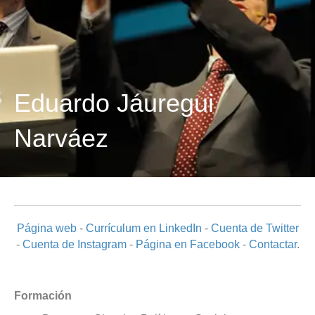
Eduardo Jáuregui
Narváez
Página web
-
Currículum en LinkedIn
-
Cuenta de Twitter
-
Cuenta de Instagram
-
Página en Facebook
-
Contactar
.
Formación