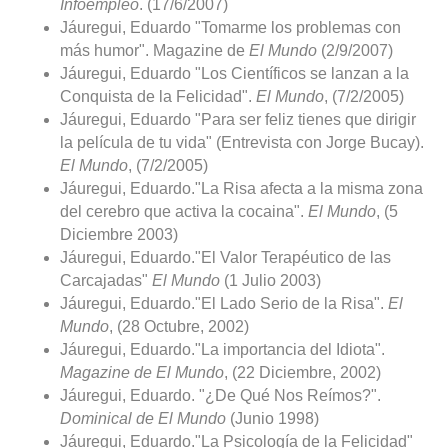
Infoempleo
. (17/6/2007)
Jáuregui, Eduardo "Tomarme los problemas con
más humor". Magazine de
El Mundo
(2/9/2007)
Jáuregui, Eduardo "Los Científicos se lanzan a la
Conquista de la Felicidad".
El Mundo
, (7/2/2005)
Jáuregui, Eduardo "Para ser feliz tienes que dirigir
la película de tu vida" (Entrevista con Jorge Bucay).
El Mundo
, (7/2/2005)
Jáuregui, Eduardo."La Risa afecta a la misma zona
del cerebro que activa la cocaina".
El Mundo
, (5
Diciembre 2003)
Jáuregui, Eduardo."El Valor Terapéutico de las
Carcajadas"
El Mundo
(1 Julio 2003)
Jáuregui, Eduardo."El Lado Serio de la Risa".
El
Mundo
, (28 Octubre, 2002)
Jáuregui, Eduardo."La importancia del Idiota".
Magazine de El Mundo
, (22 Diciembre, 2002)
Jáuregui, Eduardo. "¿De Qué Nos Reímos?".
Dominical de El Mundo
(Junio 1998)
Jáuregui, Eduardo."La Psicología de la Felicidad"