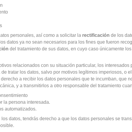
ón
iento
os
atos personales, así como a solicitar la
rectificación
de los dato
los datos ya no sean necesarios para los fines que fueron reco
ción
del tratamiento de sus datos, en cuyo caso únicamente los 
tivos relacionados con su situación particular, los interesados
e tratar los datos, salvo por motivos legítimos imperiosos, o el
derecho a recibir los datos personales que te incumban, que no
ánica, y a transmitirlos a otro responsable del tratamiento cua
onsentimiento
or la persona interesada.
ios automatizados.
de los datos, tendrás derecho a que los datos personales se tra
osible.