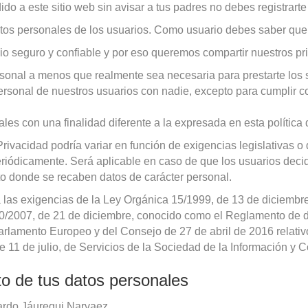
do a este sitio web sin avisar a tus padres no debes registrart
atos personales de los usuarios. Como usuario debes saber que
 seguro y confiable y por eso queremos compartir nuestros prin
sonal a menos que realmente sea necesaria para prestarte los s
sonal de nuestros usuarios con nadie, excepto para cumplir co
les con una finalidad diferente a la expresada en esta política 
Privacidad podría variar en función de exigencias legislativas o
eriódicamente. Será aplicable en caso de que los usuarios decid
to donde se recaben datos de carácter personal.
las exigencias de la Ley Orgánica 15/1999, de 13 de diciembre
20/2007, de 21 de diciembre, conocido como el Reglamento de 
lamento Europeo y del Consejo de 27 de abril de 2016 relativo 
 11 de julio, de Servicios de la Sociedad de la Información y 
o de tus datos personales
rdo Jáuregui Narvaez