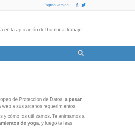
F
T
English version
a
w
c
i
e
t
b
t
o
e
o
r
a en la aplicación del humor al trabajo
k
ropeo de Protección de Datos,
a pesar
a web a sus arcanos requerimientos.
os y cómo los utilizamos. Te animamos a
amientos de yoga
, y luego te leas